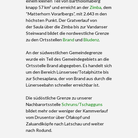
einem kleinen Teil von Bartholomäberg
knapp 57 km² und erreicht an der
Zimba
, dem
“Matterhorn Vorarlbergs”, mit 2.643 m den
höchsten Punkt. Der Gratverlauf von
der Saula über die Zimba bis zur Vandanser
Steinwand bildet die nordwestliche Grenze
zu den Ortsstellen
Brand
und
Bludenz
.
An der südwestlichen Gemeindegrenze
wurde ein Teil des Gemeindegebiets an die
Ortsstelle Brand abgegeben. Es handelt sich
um den Bereich Lünsersee/Totalphütte bis
zur Schesaplana, der von Brand aus durch die
Lünerseebahn schneller erreichbar ist.
Die südöstliche Grenze zu unserer
Nachbarortsstelle
Schruns/Tschagguns
bildet mehr oder weniger der Kammverlauf
vom Drusentor über Öfakopf und
Zaluandiköpfe nach Latschau und weiter
nach Rodund.