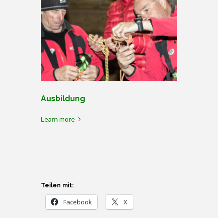
Ausbildung
Berge s
Learn more
Learn mor
Teilen mit:
Facebook
X