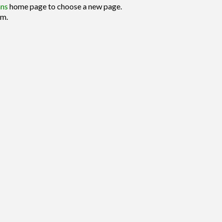
ans
home page to choose a new page.
am.