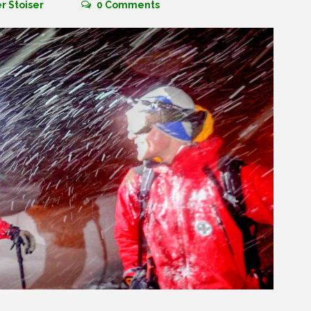
r Stoiser
0
Comments