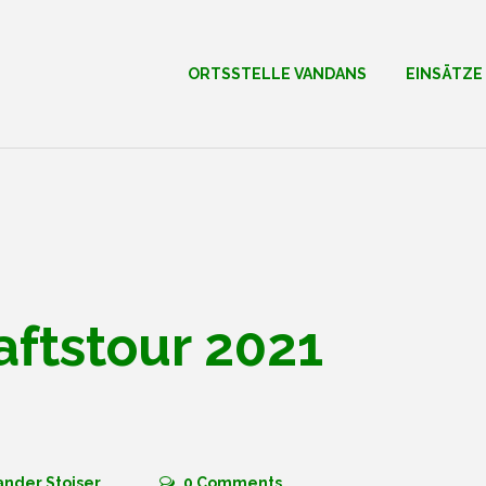
ORTSSTELLE VANDANS
EINSÄTZE
ftstour 2021
ander Stoiser
0
Comments